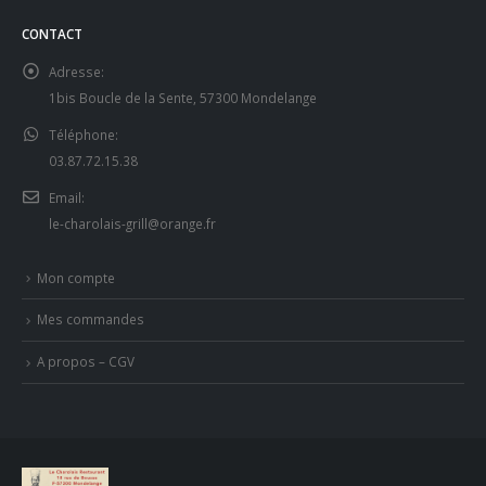
CONTACT
Adresse:
1bis Boucle de la Sente, 57300 Mondelange
Téléphone:
03.87.72.15.38
Email:
le-charolais-grill@orange.fr
Mon compte
Mes commandes
A propos – CGV