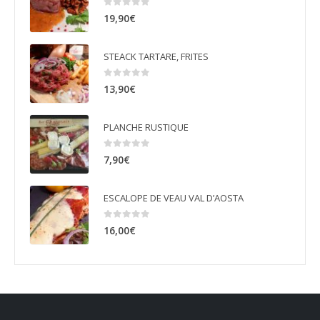
0
sur 5
19,90
€
STEACK TARTARE, FRITES
0
sur 5
13,90
€
PLANCHE RUSTIQUE
0
sur 5
7,90
€
ESCALOPE DE VEAU VAL D’AOSTA
0
sur 5
16,00
€