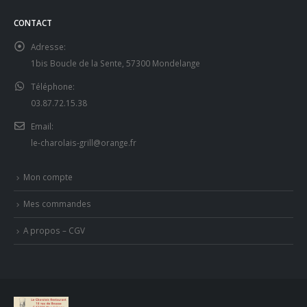
CONTACT
Adresse:
1bis Boucle de la Sente, 57300 Mondelange
Téléphone:
03.87.72.15.38
Email:
le-charolais-grill@orange.fr
Mon compte
Mes commandes
A propos – CGV