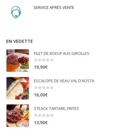
SERVICE APRÈS VENTE
EN VEDETTE
FILET DE BOEUF AUX GIROLLES
0
sur 5
19,90
€
ESCALOPE DE VEAU VAL D’AOSTA
0
sur 5
16,00
€
STEACK TARTARE, FRITES
0
sur 5
13,90
€