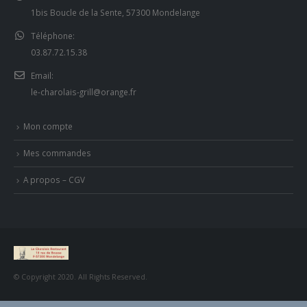
1bis Boucle de la Sente, 57300 Mondelange
Téléphone:
03.87.72.15.38
Email:
le-charolais-grill@orange.fr
Mon compte
Mes commandes
A propos – CGV
© Copyright 2020. All Rights Reserved.